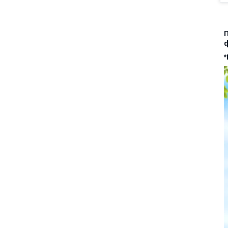
П
ф
*