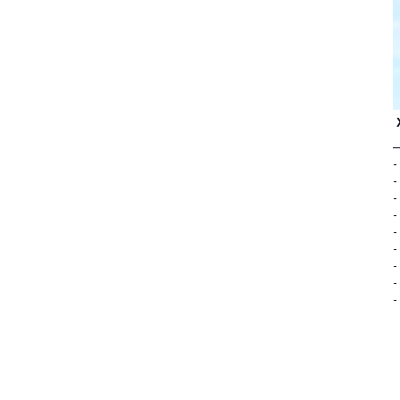
—
-
-
-
-
-
-
-
-
-