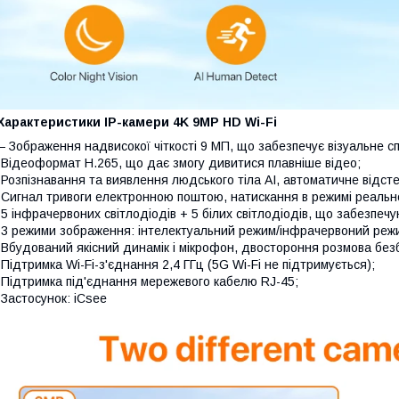
Характеристики IP-камери 4K 9MP HD Wi-Fi
 Зображення надвисокої чіткості 9 МП, що забезпечує візуальне сп
 Відеоформат H.265, що дає змогу дивитися плавніше відео;
 Розпізнавання та виявлення людського тіла AI, автоматичне відст
 Сигнал тривоги електронною поштою, натискання в режимі реально
 5 інфрачервоних світлодіодів + 5 білих світлодіодів, що забезпечу
 3 режими зображення: інтелектуальний режим/інфрачервоний реж
 Вбудований якісний динамік і мікрофон, двостороння розмова без
 Підтримка Wi-Fi-з'єднання 2,4 ГГц (5G Wi-Fi не підтримується);
 Підтримка під'єднання мережевого кабелю RJ-45;
 Застосунок: iCsee