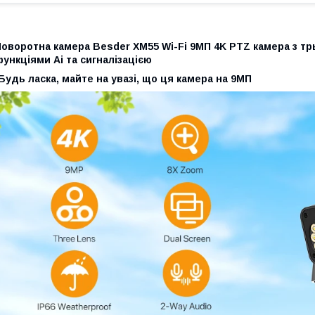
оворотна камера Besder XM55 Wi-Fi 9МП 4K PTZ камера з тр
ункціями Ai та сигналізацією
Будь ласка, майте на увазі, що ця камера на 9МП