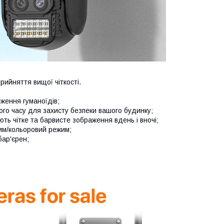
рийняття вищої чіткості.
еження гуманоїдів;
го часу для захисту безпеки вашого будинку;
ють чітке та барвисте зображення вдень і вночі;
им/кольоровий режим;
бар'єрен;