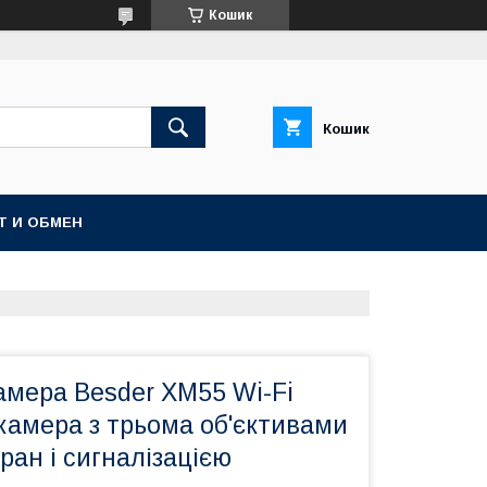
Кошик
Кошик
Т И ОБМЕН
амера Besder XM55 Wi-Fi
камера з трьома об'єктивами
ран і сигналізацією