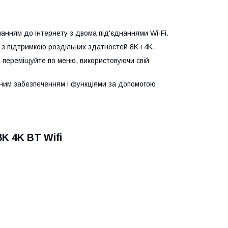
анням до інтернету з двома під'єднаннями Wi-Fi.
 з підтримкою роздільних здатностей 8K і 4K.
о переміщуйте по меню, використовуючи свій
рамним забезпеченням і функціями за допомогою
K 4K BT Wifi