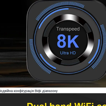
одвійна конфігурація Віфі діапазону