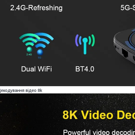
екодування відео 8k