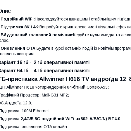
Опис
 Подвійний WiFi:
Насолоджуйтеся швидшим і стабільнішим під'єдн
 Підтримка 8K і 4K:
Випробуйте кришталево чисті візуальні ефекти
• Вбудований голосовий помічник:
Керуйте мультимедіа та легк
олос.
• Оновлення OTA:
Будьте в курсі останніх подій із новітнім прог
новлень повітрям.
Варіант 16 гб - 2 гб оперативної памяті
Варіант 64 гб - 4 гб оперативної памяті
ТБ-приставка Allwinner H618 TV андроїда 12 8
ЦП:Allwinner H618 чотириядерний 64-бітний Cortex-A53;
Графічний Процесор: Mali-G31 MP2;
С:Андроїд 12,0;
Підтримка: 100M Ethernet
Підтримка:
2,4G/5,8G подвійний WiFi ux802. A/B/G/N) BT4.0
Підтримка: оновлення OTA онлайн