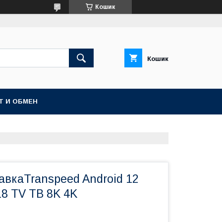
Кошик
Кошик
Т И ОБМЕН
авкаTranspeed Android 12
18 TV ТВ 8K 4K