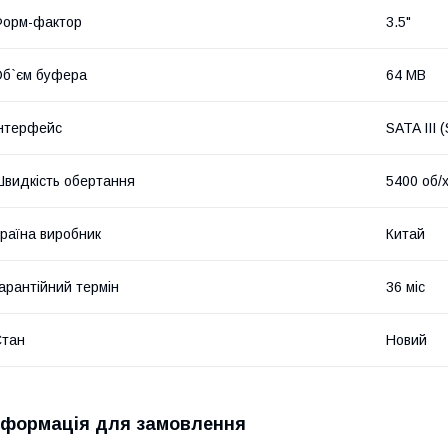
Форм-фактор
3.5"
б`єм буфера
64 MB
нтерфейс
SATA III 
видкість обертання
5400 об/
раїна виробник
Китай
арантійний термін
36 міс
Стан
Новий
нформація для замовлення