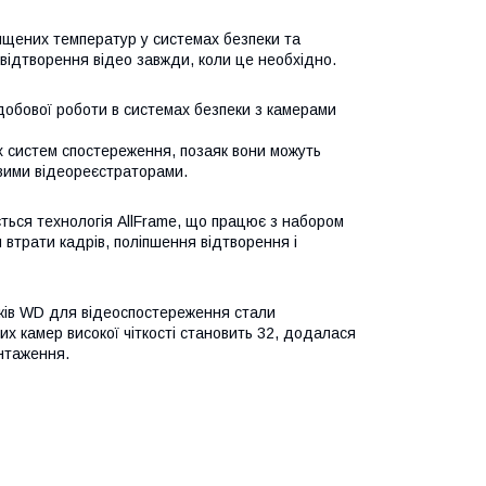
ищених температур у системах безпеки та
 відтворення відео завжди, коли це необхідно.
добової роботи в системах безпеки з камерами
их систем спостереження, позаяк вони можуть
овими відеореєстраторами.
ться технологія AllFrame, що працює з набором
трати кадрів, поліпшення відтворення і
сків WD для відеоспостереження стали
них камер високої чіткості становить 32, додалася
антаження.