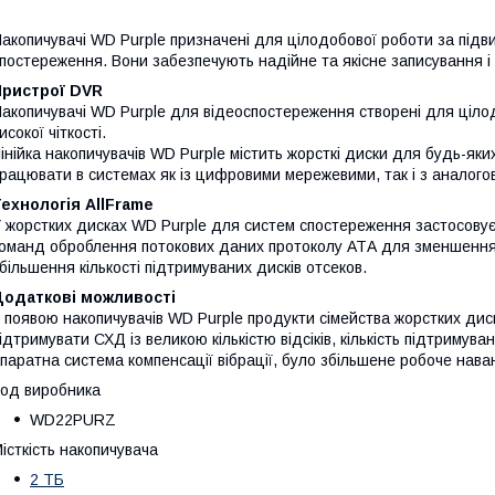
акопичувачі WD Purple призначені для цілодобової роботи за підв
постереження. Вони забезпечують надійне та якісне записування і
Пристрої DVR
акопичувачі WD Purple для відеоспостереження створені для ціло
исокої чіткості.
інійка накопичувачів WD Purple містить жорсткі диски для будь-як
рацювати в системах як із цифровими мережевими, так і з аналог
ехнологія AllFrame
 жорстких дисках WD Purple для систем спостереження застосовує
оманд оброблення потокових даних протоколу АТА для зменшення в
більшення кількості підтримуваних дисків отсеков.
Додаткові можливості
 появою накопичувачів WD Purple продукти сімейства жорстких ди
ідтримувати СХД із великою кількістю відсіків, кількість підтримува
паратна система компенсації вібрації, було збільшене робоче нав
од виробника
WD22PURZ
істкість накопичувача
2 ТБ