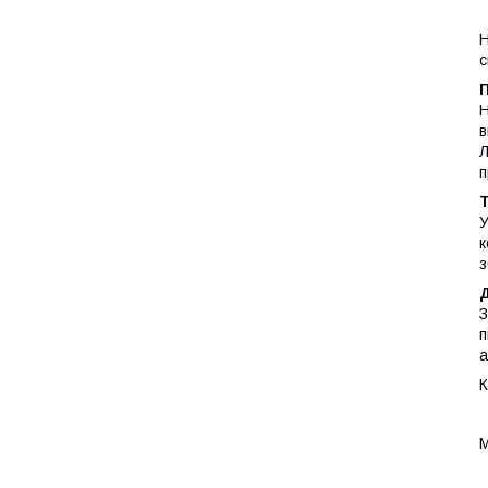
Н
с
Н
в
Л
п
Т
У
к
з
З
п
а
К
М