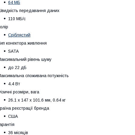
64 МБ
видкість передавання даних
110 МБ/с
олір
Сріблястий
ип конектора живлення
SATA
аксимальний рівень шуму
до 22 дБ
аксимальна споживана потужність
4.4 Вт
ізичні розміри, вага
26.1 x 147 x 101.6 мм, 0.64 кг
раїна реєстрації бренда
США
арантія
36 місяців