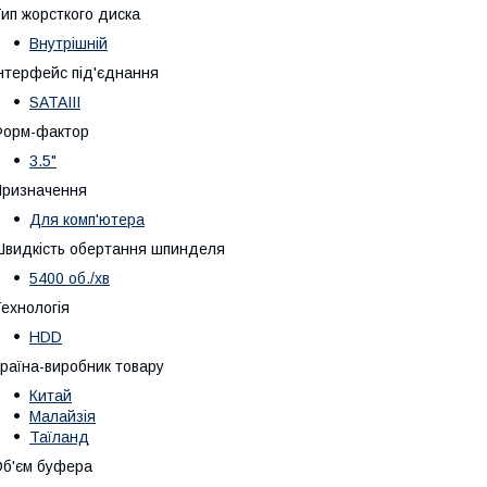
ип жорсткого диска
Внутрішній
нтерфейс під'єднання
SATAIII
Форм-фактор
3.5"
ризначення
Для комп'ютера
видкість обертання шпинделя
5400 об./хв
ехнологія
HDD
раїна-виробник товару
Китай
Малайзія
Таїланд
б'єм буфера