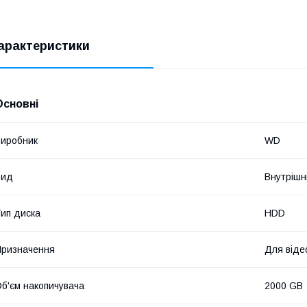
арактеристики
Основні
иробник
WD
Вид
Внутрішн
ип диска
HDD
ризначення
Для віде
б'єм накопичувача
2000 GB