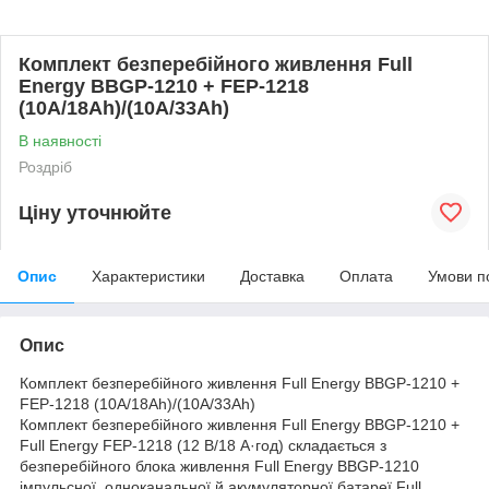
Комплект безперебійного живлення Full
Energy BBGP-1210 + FEP-1218
(10А/18Ah)/(10A/33Ah)
В наявності
Роздріб
Ціну уточнюйте
Опис
Характеристики
Доставка
Оплата
Умови п
Опис
Комплект безперебійного живлення Full Energy BBGP-1210 +
FEP-1218 (10А/18Ah)/(10A/33Ah)
Комплект безперебійного живлення Full Energy BBGP-1210 +
Full Energy FEP-1218 (12 В/18 А·год) складається з
безперебійного блока живлення Full Energy BBGP-1210
імпульсної, одноканальної й акумуляторної батареї Full