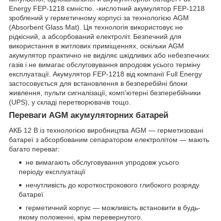
Energy FEP-1218 ємністю. -кислотний акумулятор FEP-1218
зроблений у герметичному корпусі за технологією AGM
(Absorbent Glass Mat). Ця технологія використовує не
рідкісний, а абсорбований електроліт. Безпечний для
використання в житлових приміщеннях, оскільки AGM
акумулятор практично не виділяє шкідливих або небезпечних
газів і не вимагає обслуговування впродовж усього терміну
експлуатації. Акумулятор FEP-1218 від компанії Full Energy
застосовується для встановлення в безперебійні блоки
живлення, пульти сигналізації, комп'ютерні безперебійники
(UPS), у складі перетворювачів тощо.
Переваги AGM акумуляторних батарей
АКБ 12 В із технологією виробництва AGM — герметизовані
батареї з абсорбованим сепаратором електролітом — мають
багато переваг:
не вимагають обслуговування упродовж усього
періоду експлуатації
нечутливість до короткострокового глибокого розряду
батареї
герметичний корпус — можливість встановити в будь-
якому положенні, крім перевернутого.